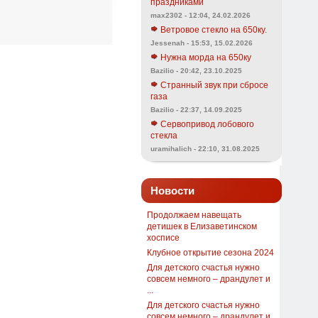
праздниками
max2302 - 12:04, 24.02.2026
Ветровое стекло на 650ку.
Jessenah - 15:53, 15.02.2026
Нужна морда на 650ку
Bazilio - 20:42, 23.10.2025
Странный звук при сбросе
газа
Bazilio - 22:37, 14.09.2025
Сервопривод лобового
стекла
uramihalich - 22:10, 31.08.2025
Новости
Продолжаем навещать
детишек в Елизаветинском
хосписе
Клубное открытие сезона 2024
Для детского счастья нужно
совсем немного – драндулет и
...
Для детского счастья нужно
совсем немного – драндулет и