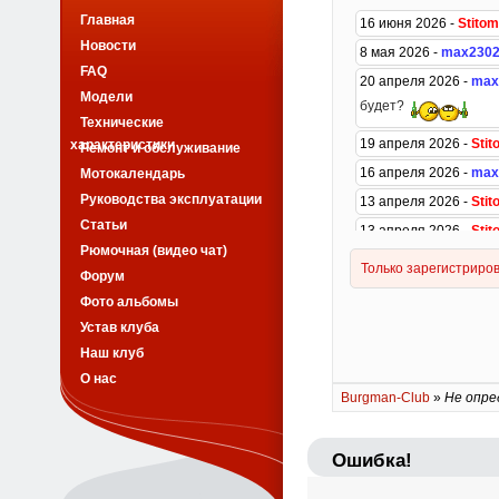
Главная
Новости
FAQ
Модели
Технические
характеристики
Ремонт и обслуживание
Мотокалендарь
Руководства эксплуатации
Статьи
Рюмочная (видео чат)
Форум
Фото альбомы
Устав клуба
Наш клуб
О нас
Burgman-Club
»
Не опре
Ошибка!