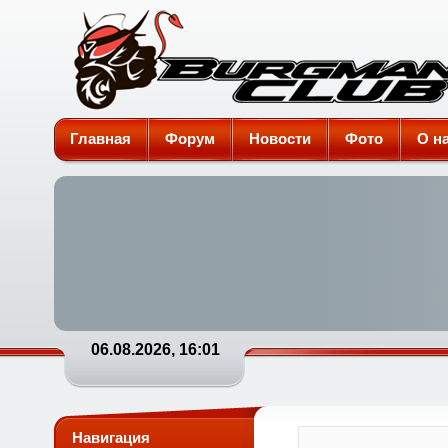
Burgman-Club
Главная
Форум
Новости
Фото
О н
06.08.2026, 16:01
Навигация