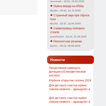
Jessenah - 15:53, 15.02.2026
Нужна морда на 650ку
Bazilio - 20:42, 23.10.2025
Странный звук при сбросе
газа
Bazilio - 22:37, 14.09.2025
Сервопривод лобового
стекла
uramihalich - 22:10, 31.08.2025
Непонятная резинка
Sylver - 09:16, 08.08.2025
Новости
Продолжаем навещать
детишек в Елизаветинском
хосписе
Клубное открытие сезона 2024
Для детского счастья нужно
совсем немного – драндулет и
...
Для детского счастья нужно
совсем немного – драндулет и
...