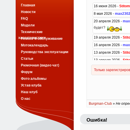
Главная
Новости
FAQ
Модели
Технические
характеристики
Ремонт и обслуживание
Мотокалендарь
Руководства эксплуатации
Статьи
Рюмочная (видео чат)
Форум
Фото альбомы
Устав клуба
Наш клуб
О нас
Burgman-Club
»
Не опре
Ошибка!