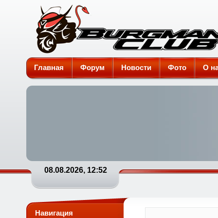
Burgman-Club
Главная
Форум
Новости
Фото
О н
08.08.2026, 12:52
Навигация