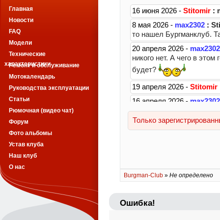
Главная
Новости
FAQ
Модели
Технические
характеристики
Ремонт и обслуживание
Мотокалендарь
Руководства эксплуатации
Статьи
Рюмочная (видео чат)
Форум
Фото альбомы
Устав клуба
Наш клуб
О нас
Burgman-Club
»
Не определено
Ошибка!