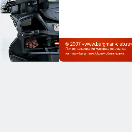
© 2007 «www.burgman-club.ru»
При использовании материалов ссылка
на «
www.burgman-club.ru
» обязательна
.