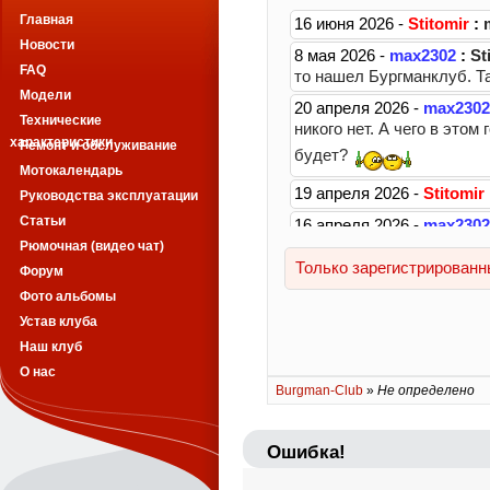
Главная
Новости
FAQ
Модели
Технические
характеристики
Ремонт и обслуживание
Мотокалендарь
Руководства эксплуатации
Статьи
Рюмочная (видео чат)
Форум
Фото альбомы
Устав клуба
Наш клуб
О нас
Burgman-Club
»
Не определено
Ошибка!