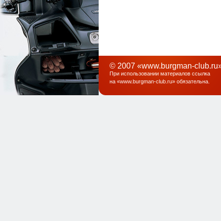
© 2007 «www.burgman-club.ru»
При использовании материалов ссылка
на «
www.burgman-club.ru
» обязательна
.