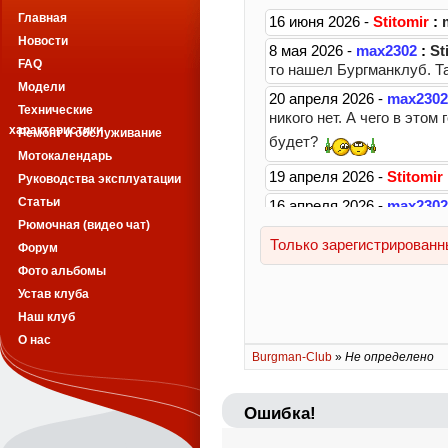
Главная
Новости
FAQ
Модели
Технические
характеристики
Ремонт и обслуживание
Мотокалендарь
Руководства эксплуатации
Статьи
Рюмочная (видео чат)
Форум
Фото альбомы
Устав клуба
Наш клуб
О нас
Burgman-Club
»
Не определено
Ошибка!