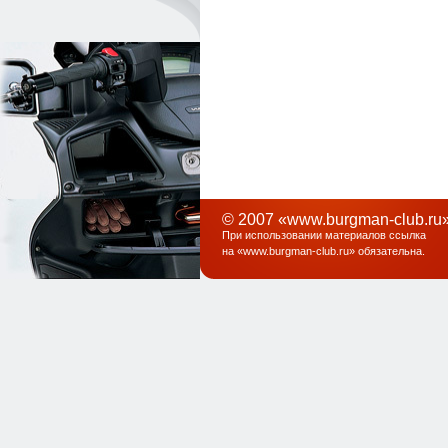
© 2007 «www.burgman-club.ru»
При использовании материалов ссылка
на «
www.burgman-club.ru
» обязательна
.