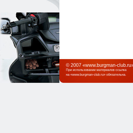
© 2007 «www.burgman-club.ru»
При использовании материалов ссылка
на «
www.burgman-club.ru
» обязательна
.