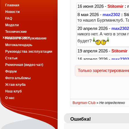
Главная
Новости
FAQ
Модели
Технические
характеристики
Ремонт и обслуживание
Мотокалендарь
Руководства эксплуатации
Статьи
Рюмочная (видео чат)
Форум
Фото альбомы
Устав клуба
Наш клуб
О нас
Burgman-Club
»
Не определено
Ошибка!