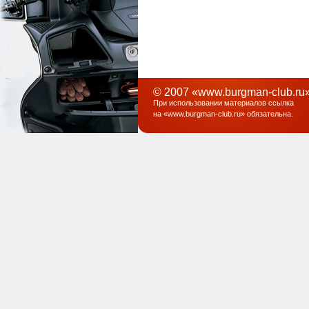
© 2007 «www.burgman-club.ru»
При использовании материалов ссылка
на «
www.burgman-club.ru
» обязательна
.