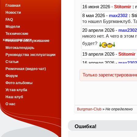
Главная
Новости
FAQ
Модели
Технические
характеристики
Ремонт и обслуживание
Мотокалендарь
Руководства эксплуатации
Статьи
Рюмочная (видео чат)
Форум
Фото альбомы
Устав клуба
Наш клуб
О нас
Burgman-Club
»
Не определено
Ошибка!