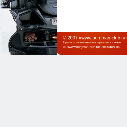
© 2007 «www.burgman-club.ru»
При использовании материалов ссылка
на «
www.burgman-club.ru
» обязательна
.