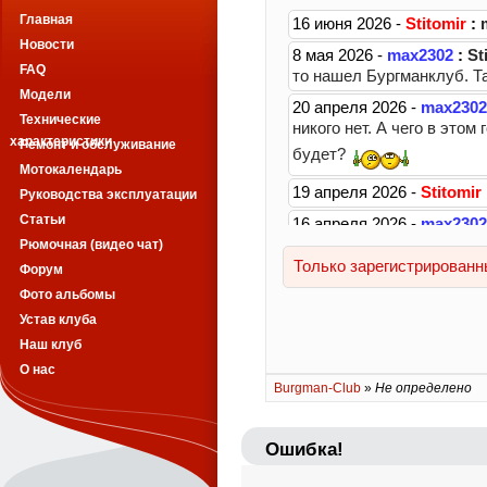
Главная
Новости
FAQ
Модели
Технические
характеристики
Ремонт и обслуживание
Мотокалендарь
Руководства эксплуатации
Статьи
Рюмочная (видео чат)
Форум
Фото альбомы
Устав клуба
Наш клуб
О нас
Burgman-Club
»
Не определено
Ошибка!