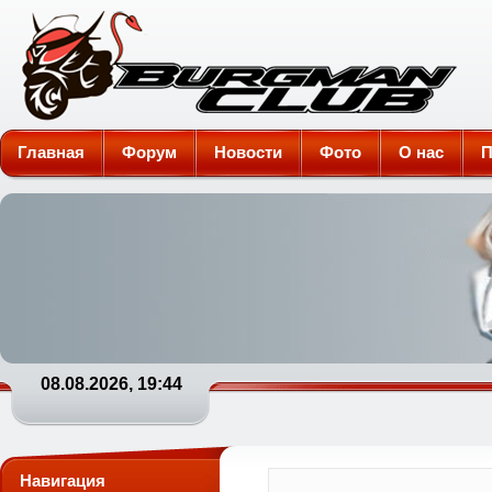
Burgman-Club
Главная
Форум
Новости
Фото
О нас
П
08.08.2026, 19:44
Навигация