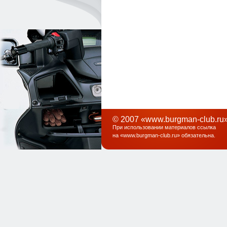
© 2007 «www.burgman-club.ru»
При использовании материалов ссылка
на «
www.burgman-club.ru
» обязательна
.