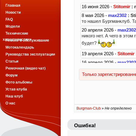
Главная
Новости
FAQ
Модели
Технические
характеристики
Ремонт и обслуживание
Мотокалендарь
Руководства эксплуатации
Статьи
Рюмочная (видео чат)
Форум
Фото альбомы
Устав клуба
Наш клуб
О нас
Burgman-Club
»
Не определено
Ошибка!