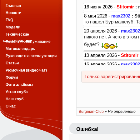
Главная
Новости
FAQ
Модели
Технические
характеристики
Ремонт и обслуживание
Мотокалендарь
Руководства эксплуатации
Статьи
Рюмочная (видео чат)
Форум
Фото альбомы
Устав клуба
Наш клуб
О нас
Burgman-Club
»
Не определено
Ошибка!