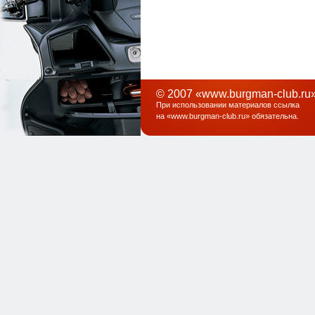
© 2007 «www.burgman-club.ru»
При использовании материалов ссылка
на «
www.burgman-club.ru
» обязательна
.