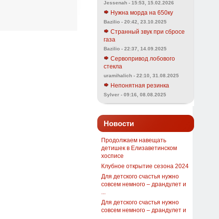
Jessenah - 15:53, 15.02.2026
Нужна морда на 650ку
Bazilio - 20:42, 23.10.2025
Странный звук при сбросе
газа
Bazilio - 22:37, 14.09.2025
Сервопривод лобового
стекла
uramihalich - 22:10, 31.08.2025
Непонятная резинка
Sylver - 09:16, 08.08.2025
Новости
Продолжаем навещать
детишек в Елизаветинском
хосписе
Клубное открытие сезона 2024
Для детского счастья нужно
совсем немного – драндулет и
...
Для детского счастья нужно
совсем немного – драндулет и
...