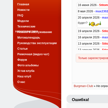
Главная
Новости
FAQ
Модели
Технические
характеристики
Ремонт и обслуживание
Мотокалендарь
Руководства эксплуатации
Статьи
Рюмочная (видео чат)
Форум
Фото альбомы
Устав клуба
Наш клуб
О нас
Burgman-Club
»
Не опре
Ошибка!