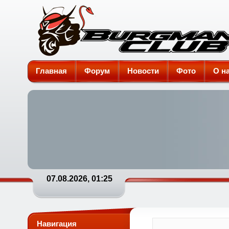
Burgman-Club
Главная
Форум
Новости
Фото
О н
07.08.2026, 01:25
Навигация