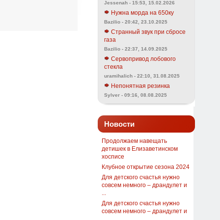
Jessenah - 15:53, 15.02.2026
Нужна морда на 650ку
Bazilio - 20:42, 23.10.2025
Странный звук при сбросе
газа
Bazilio - 22:37, 14.09.2025
Сервопривод лобового
стекла
uramihalich - 22:10, 31.08.2025
Непонятная резинка
Sylver - 09:16, 08.08.2025
Новости
Продолжаем навещать
детишек в Елизаветинском
хосписе
Клубное открытие сезона 2024
Для детского счастья нужно
совсем немного – драндулет и
...
Для детского счастья нужно
совсем немного – драндулет и
...