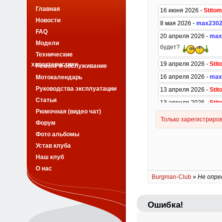
Главная
Новости
FAQ
Модели
Технические
характеристики
Ремонт и обслуживание
Мотокалендарь
Руководства эксплуатации
Статьи
Рюмочная (видео чат)
Форум
Фото альбомы
Устав клуба
Наш клуб
О нас
Burgman-Club
»
Не опре
Ошибка!