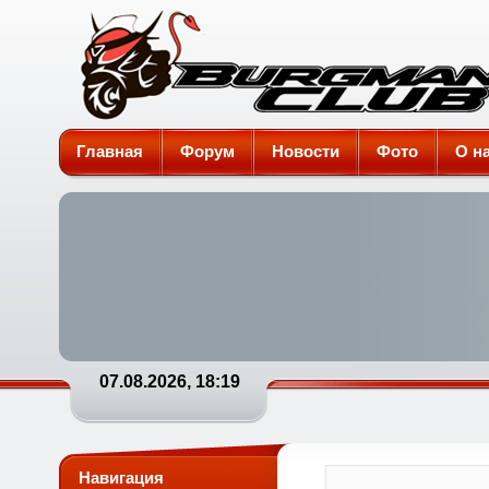
Burgman-Club
Главная
Форум
Новости
Фото
О н
07.08.2026, 18:19
Навигация