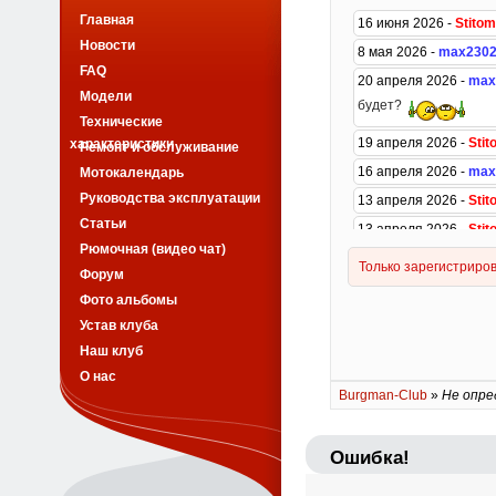
Главная
Новости
FAQ
Модели
Технические
характеристики
Ремонт и обслуживание
Мотокалендарь
Руководства эксплуатации
Статьи
Рюмочная (видео чат)
Форум
Фото альбомы
Устав клуба
Наш клуб
О нас
Burgman-Club
»
Не опре
Ошибка!