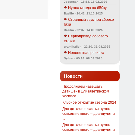
Jessenah - 15:53, 15.02.2026
Нужна морда на 650ку
Bazilio - 20:42, 23.10.2025
Странный звук при сбросе
газа
Bazilio - 22:37, 14.09.2025
Сервопривод лобового
стекла
uramihalich - 22:10, 31.08.2025
Непонятная резинка
Sylver - 09:16, 08.08.2025
Новости
Продолжаем навещать
детишек в Елизаветинском
хосписе
Клубное открытие сезона 2024
Для детского счастья нужно
совсем немного – драндулет и
...
Для детского счастья нужно
совсем немного – драндулет и
...