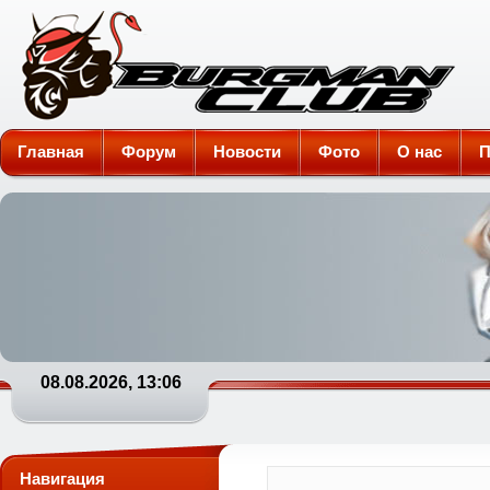
Burgman-Club
Главная
Форум
Новости
Фото
О нас
П
08.08.2026, 13:06
Навигация