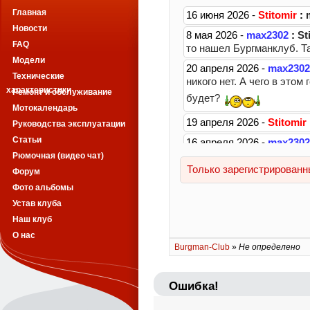
Главная
Новости
FAQ
Модели
Технические
характеристики
Ремонт и обслуживание
Мотокалендарь
Руководства эксплуатации
Статьи
Рюмочная (видео чат)
Форум
Фото альбомы
Устав клуба
Наш клуб
О нас
Burgman-Club
»
Не определено
Ошибка!