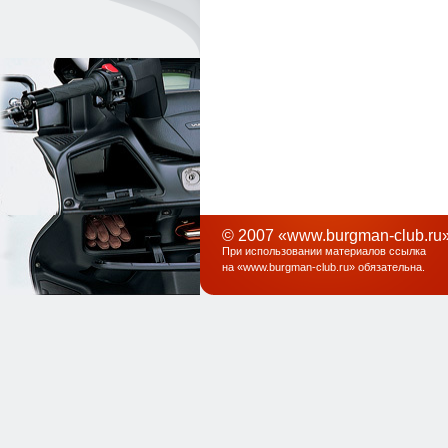
© 2007 «www.burgman-club.ru»
При использовании материалов ссылка
на «
www.burgman-club.ru
» обязательна
.