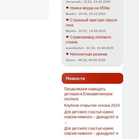
Jessenah - 15:53, 15.02.2026
Нужна морда на 650ку
Bazilio - 20:42, 23.10.2025
Странный звук при сбросе
газа
Bazilio - 22:37, 14.09.2025
Сервопривод лобового
стекла
uramihalich - 22:10, 31.08.2025
Непонятная резинка
Sylver - 09:16, 08.08.2025
Новости
Продолжаем навещать
детишек в Елизаветинском
хосписе
Клубное открытие сезона 2024
Для детского счастья нужно
совсем немного – драндулет и
...
Для детского счастья нужно
совсем немного – драндулет и
...