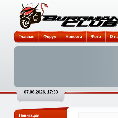
Burgman-Club
Главная
Форум
Новости
Фото
О н
07.08.2026, 17:33
Навигация