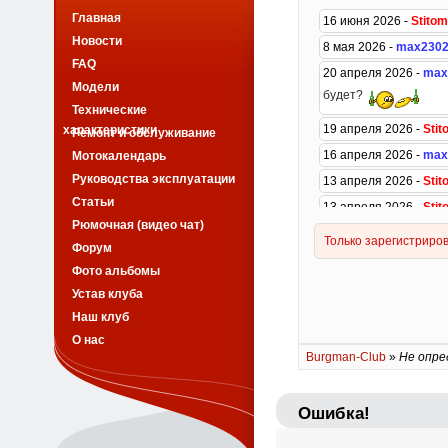
Главная
Новости
FAQ
Модели
Технические
характеристики
Ремонт и обслуживание
Мотокалендарь
Руководства эксплуатации
Статьи
Рюмочная (видео чат)
Форум
Фото альбомы
Устав клуба
Наш клуб
О нас
Burgman-Club
»
Не опре
Ошибка!