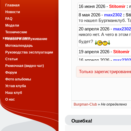
Главная
Новости
FAQ
Модели
Технические
характеристики
Ремонт и обслуживание
Мотокалендарь
Руководства эксплуатации
Статьи
Рюмочная (видео чат)
Форум
Фото альбомы
Устав клуба
Наш клуб
О нас
Burgman-Club
»
Не определено
Ошибка!