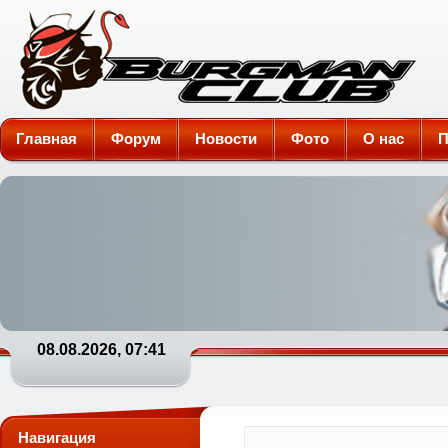
Burgman-Club
Главная
Форум
Новости
Фото
О нас
П
08.08.2026, 07:41
Навигация