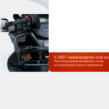
© 2007 «www.burgman-club.ru»
При использовании материалов ссылка
на «
www.burgman-club.ru
» обязательна
.