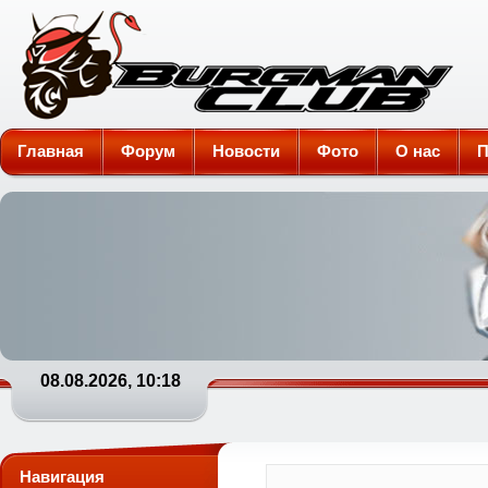
Burgman-Club
Главная
Форум
Новости
Фото
О нас
П
08.08.2026, 10:18
Навигация