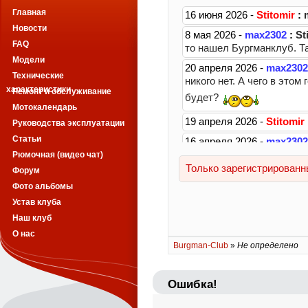
Главная
Новости
FAQ
Модели
Технические
характеристики
Ремонт и обслуживание
Мотокалендарь
Руководства эксплуатации
Статьи
Рюмочная (видео чат)
Форум
Фото альбомы
Устав клуба
Наш клуб
О нас
Burgman-Club
»
Не определено
Ошибка!