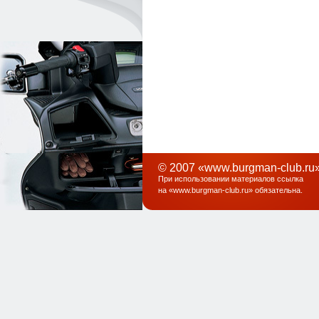
© 2007 «www.burgman-club.ru»
При использовании материалов ссылка
на «
www.burgman-club.ru
» обязательна
.