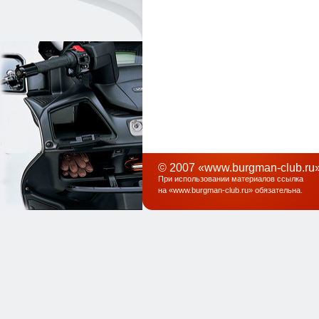
© 2007 «www.burgman-club.ru»
При использовании материалов ссылка
на «
www.burgman-club.ru
» обязательна
.