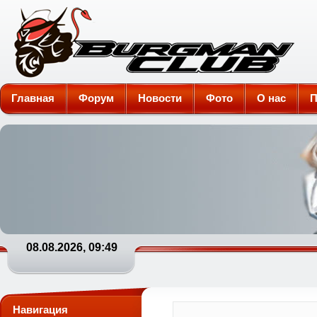
Burgman-Club
Главная
Форум
Новости
Фото
О нас
П
08.08.2026, 09:49
Навигация