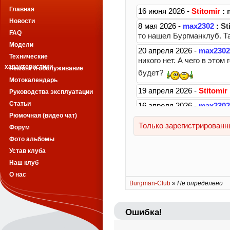
Главная
Новости
FAQ
Модели
Технические
характеристики
Ремонт и обслуживание
Мотокалендарь
Руководства эксплуатации
Статьи
Рюмочная (видео чат)
Форум
Фото альбомы
Устав клуба
Наш клуб
О нас
Burgman-Club
»
Не определено
Ошибка!