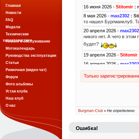
Главная
Новости
FAQ
Модели
Технические
характеристики
Ремонт и обслуживание
Мотокалендарь
Руководства эксплуатации
Статьи
Рюмочная (видео чат)
Форум
Фото альбомы
Устав клуба
Наш клуб
О нас
Burgman-Club
»
Не определено
Ошибка!