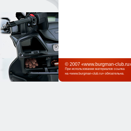
© 2007 «www.burgman-club.ru»
При использовании материалов ссылка
на «
www.burgman-club.ru
» обязательна
.