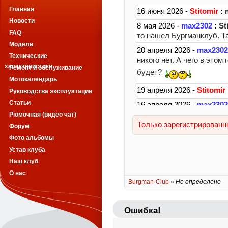
Главная
Новости
FAQ
Модели
Технические
характеристики
Ремонт и обслуживание
Мотокалендарь
Руководства эксплуатации
Статьи
Рюмочная (видео чат)
Форум
Фото альбомы
Устав клуба
Наш клуб
О нас
Burgman-Club
»
Не определено
Ошибка!