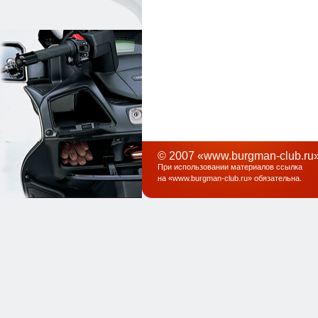
© 2007 «www.burgman-club.ru»
При использовании материалов ссылка
на «
www.burgman-club.ru
» обязательна
.