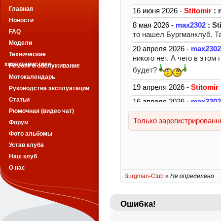
Главная
Новости
FAQ
Модели
Технические
характеристики
Ремонт и обслуживание
Мотокалендарь
Руководства эксплуатации
Статьи
Рюмочная (видео чат)
Форум
Фото альбомы
Устав клуба
Наш клуб
О нас
Burgman-Club
»
Не определено
Ошибка!