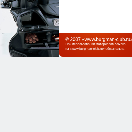
© 2007 «www.burgman-club.ru»
При использовании материалов ссылка
на «
www.burgman-club.ru
» обязательна
.