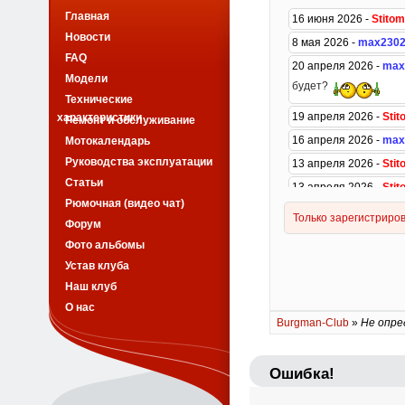
Главная
Новости
FAQ
Модели
Технические
характеристики
Ремонт и обслуживание
Мотокалендарь
Руководства эксплуатации
Статьи
Рюмочная (видео чат)
Форум
Фото альбомы
Устав клуба
Наш клуб
О нас
Burgman-Club
»
Не опре
Ошибка!