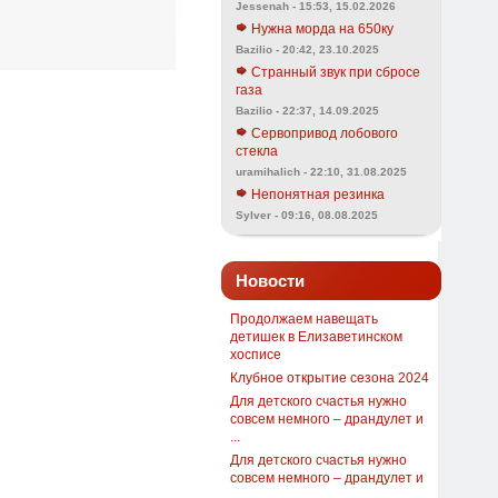
Jessenah - 15:53, 15.02.2026
Нужна морда на 650ку
Bazilio - 20:42, 23.10.2025
Странный звук при сбросе
газа
Bazilio - 22:37, 14.09.2025
Сервопривод лобового
стекла
uramihalich - 22:10, 31.08.2025
Непонятная резинка
Sylver - 09:16, 08.08.2025
Новости
Продолжаем навещать
детишек в Елизаветинском
хосписе
Клубное открытие сезона 2024
Для детского счастья нужно
совсем немного – драндулет и
...
Для детского счастья нужно
совсем немного – драндулет и
...