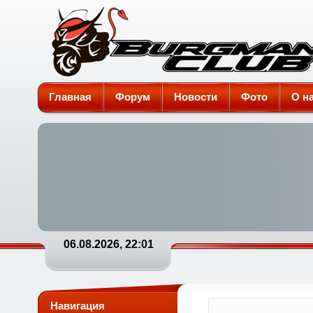
Burgman-Club
Главная
Форум
Новости
Фото
О н
06.08.2026, 22:01
Навигация