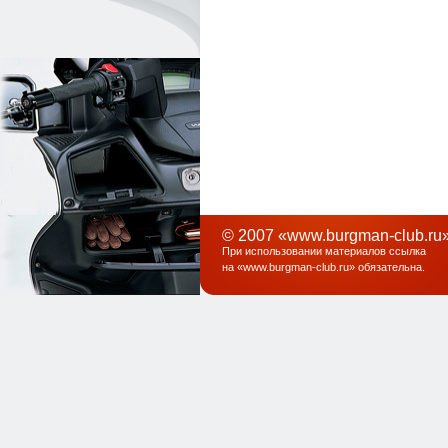
© 2007 «www.burgman-club.ru»
При использовании материалов ссылка
на «
www.burgman-club.ru
» обязательна
.