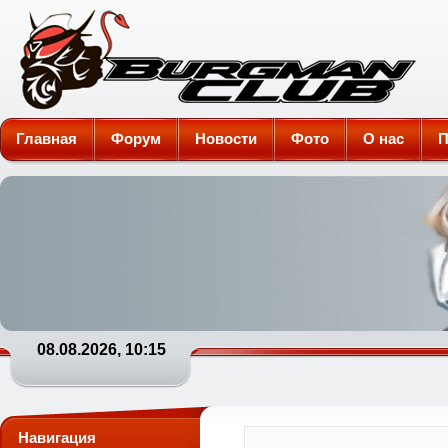
Burgman-Club
Главная
Форум
Новости
Фото
О нас
П
08.08.2026, 10:15
Навигация