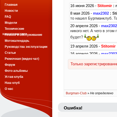
Главная
Новости
FAQ
Модели
Технические
характеристики
Ремонт и обслуживание
Мотокалендарь
Руководства эксплуатации
Статьи
Рюмочная (видео чат)
Форум
Фото альбомы
Устав клуба
Наш клуб
О нас
Burgman-Club
»
Не определено
Ошибка!