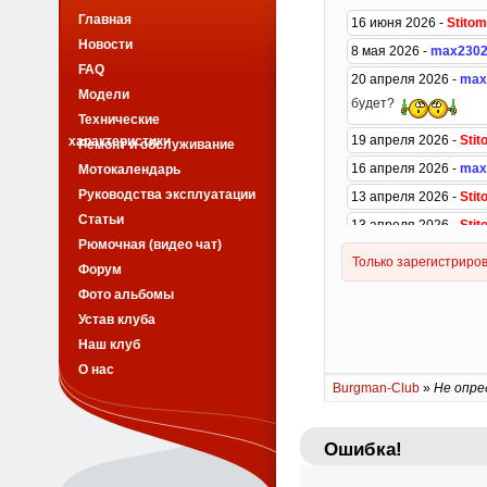
Главная
Новости
FAQ
Модели
Технические
характеристики
Ремонт и обслуживание
Мотокалендарь
Руководства эксплуатации
Статьи
Рюмочная (видео чат)
Форум
Фото альбомы
Устав клуба
Наш клуб
О нас
Burgman-Club
»
Не опре
Ошибка!