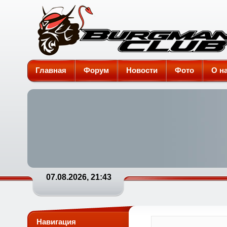
Burgman-Club
Главная
Форум
Новости
Фото
О н
07.08.2026, 21:43
Навигация