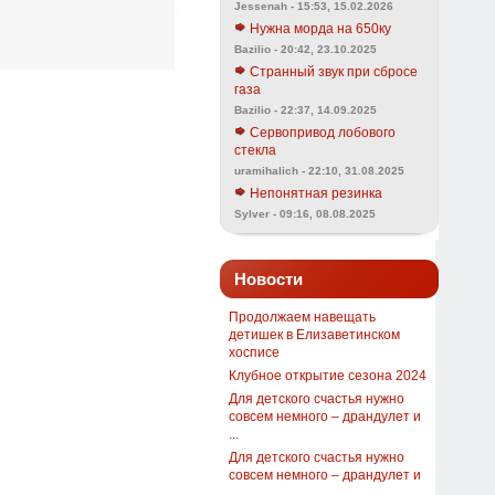
Jessenah - 15:53, 15.02.2026
Нужна морда на 650ку
Bazilio - 20:42, 23.10.2025
Странный звук при сбросе
газа
Bazilio - 22:37, 14.09.2025
Сервопривод лобового
стекла
uramihalich - 22:10, 31.08.2025
Непонятная резинка
Sylver - 09:16, 08.08.2025
Новости
Продолжаем навещать
детишек в Елизаветинском
хосписе
Клубное открытие сезона 2024
Для детского счастья нужно
совсем немного – драндулет и
...
Для детского счастья нужно
совсем немного – драндулет и
...