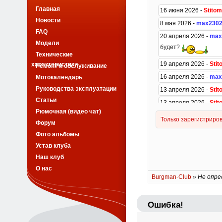
Главная
Новости
FAQ
Модели
Технические
характеристики
Ремонт и обслуживание
Мотокалендарь
Руководства эксплуатации
Статьи
Рюмочная (видео чат)
Форум
Фото альбомы
Устав клуба
Наш клуб
О нас
Burgman-Club
»
Не опре
Ошибка!