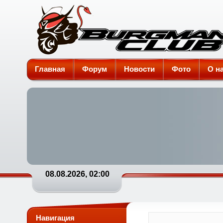
Burgman-Club
Главная
Форум
Новости
Фото
О н
08.08.2026, 02:00
Навигация