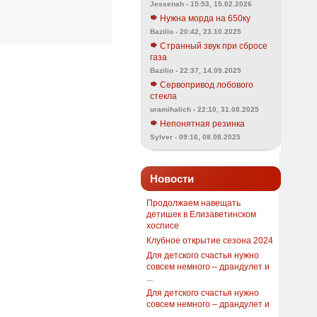
Jessenah - 15:53, 15.02.2026
Нужна морда на 650ку
Bazilio - 20:42, 23.10.2025
Странный звук при сбросе
газа
Bazilio - 22:37, 14.09.2025
Сервопривод лобового
стекла
uramihalich - 22:10, 31.08.2025
Непонятная резинка
Sylver - 09:16, 08.08.2025
Новости
Продолжаем навещать
детишек в Елизаветинском
хосписе
Клубное открытие сезона 2024
Для детского счастья нужно
совсем немного – драндулет и
...
Для детского счастья нужно
совсем немного – драндулет и
...