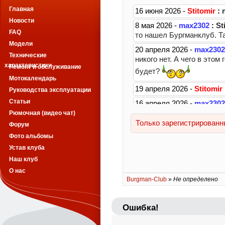
Главная
Новости
FAQ
Модели
Технические
характеристики
Ремонт и обслуживание
Мотокалендарь
Руководства эксплуатации
Статьи
Рюмочная (видео чат)
Форум
Фото альбомы
Устав клуба
Наш клуб
О нас
Burgman-Club
»
Не определено
Ошибка!