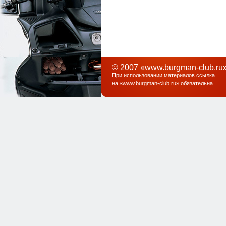
© 2007 «www.burgman-club.ru»
При использовании материалов ссылка
на «
www.burgman-club.ru
» обязательна
.