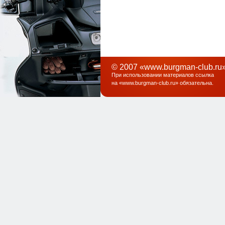
© 2007 «www.burgman-club.ru»
При использовании материалов ссылка
на «
www.burgman-club.ru
» обязательна
.