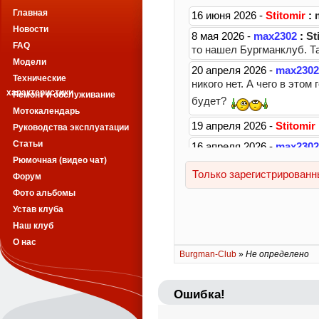
Главная
Новости
FAQ
Модели
Технические
характеристики
Ремонт и обслуживание
Мотокалендарь
Руководства эксплуатации
Статьи
Рюмочная (видео чат)
Форум
Фото альбомы
Устав клуба
Наш клуб
О нас
Burgman-Club
»
Не определено
Ошибка!