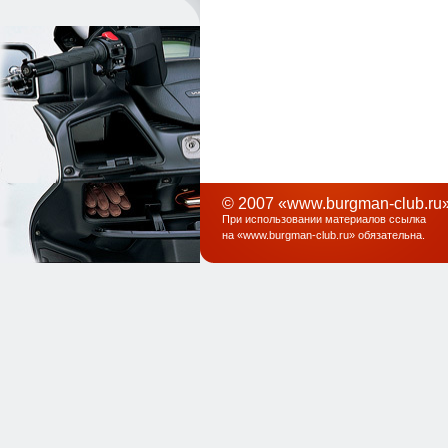
© 2007 «www.burgman-club.ru»
При использовании материалов ссылка
на «
www.burgman-club.ru
» обязательна
.