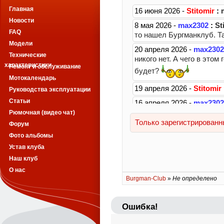
Главная
Новости
FAQ
Модели
Технические
характеристики
Ремонт и обслуживание
Мотокалендарь
Руководства эксплуатации
Статьи
Рюмочная (видео чат)
Форум
Фото альбомы
Устав клуба
Наш клуб
О нас
Burgman-Club
»
Не определено
Ошибка!