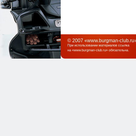
© 2007 «www.burgman-club.ru»
При использовании материалов ссылка
на «
www.burgman-club.ru
» обязательна
.