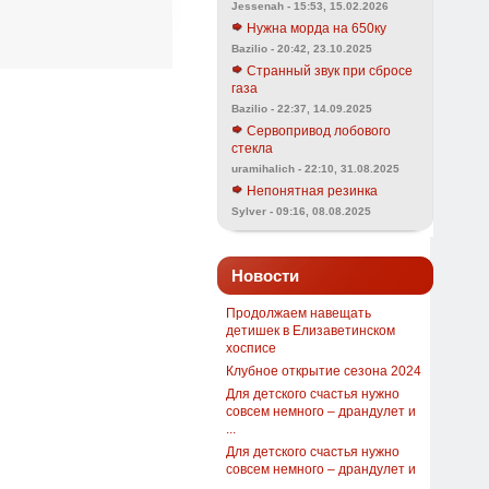
Jessenah - 15:53, 15.02.2026
Нужна морда на 650ку
Bazilio - 20:42, 23.10.2025
Странный звук при сбросе
газа
Bazilio - 22:37, 14.09.2025
Сервопривод лобового
стекла
uramihalich - 22:10, 31.08.2025
Непонятная резинка
Sylver - 09:16, 08.08.2025
Новости
Продолжаем навещать
детишек в Елизаветинском
хосписе
Клубное открытие сезона 2024
Для детского счастья нужно
совсем немного – драндулет и
...
Для детского счастья нужно
совсем немного – драндулет и
...