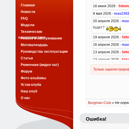
Главная
Новости
FAQ
Модели
Технические
характеристики
Ремонт и обслуживание
Мотокалендарь
Руководства эксплуатации
Статьи
Рюмочная (видео чат)
Форум
Фото альбомы
Устав клуба
Наш клуб
О нас
Burgman-Club
»
Не опре
Ошибка!