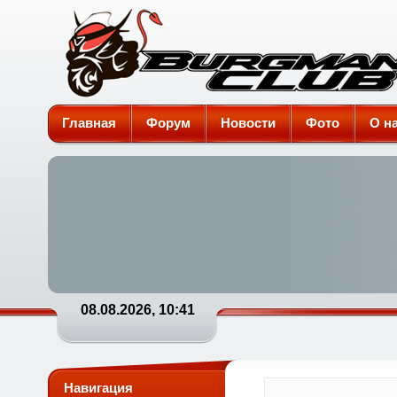
Burgman-Club
Главная
Форум
Новости
Фото
О н
08.08.2026, 10:41
Навигация