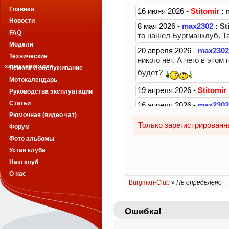
Главная
Новости
FAQ
Модели
Технические
характеристики
Ремонт и обслуживание
Мотокалендарь
Руководства эксплуатации
Статьи
Рюмочная (видео чат)
Форум
Фото альбомы
Устав клуба
Наш клуб
О нас
Burgman-Club
»
Не определено
Ошибка!