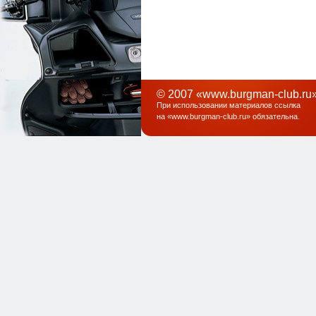
© 2007 «www.burgman-club.ru»
При использовании материалов ссылка
на «
www.burgman-club.ru
» обязательна
.