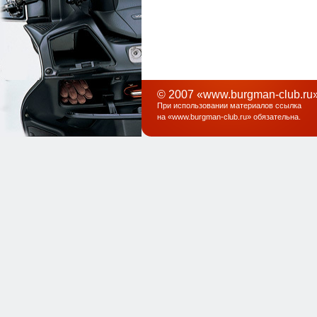
© 2007 «www.burgman-club.ru»
При использовании материалов ссылка
на «
www.burgman-club.ru
» обязательна
.