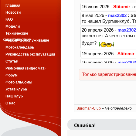
Главная
Новости
FAQ
Модели
Технические
характеристики
Ремонт и обслуживание
Мотокалендарь
Руководства эксплуатации
Статьи
Рюмочная (видео чат)
Форум
Фото альбомы
Устав клуба
Наш клуб
О нас
Burgman-Club
»
Не определено
Ошибка!