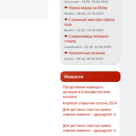
Jessenah - 15:53, 15.02.2026
Нужна морда на 650ку
Bazilio - 20:42, 23.10.2025
Странный звук при сбросе
газа
Bazilio - 22:37, 14.09.2025
Сервопривод лобового
стекла
uramihalich - 22:10, 31.08.2025
Непонятная резинка
Sylver - 09:16, 08.08.2025
Новости
Продолжаем навещать
детишек в Елизаветинском
хосписе
Клубное открытие сезона 2024
Для детского счастья нужно
совсем немного – драндулет и
...
Для детского счастья нужно
совсем немного – драндулет и
...