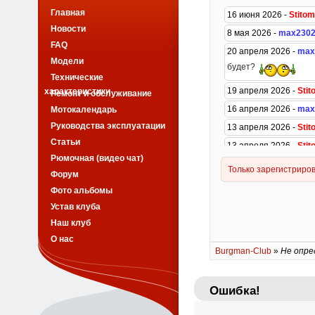
Главная
Новости
FAQ
Модели
Технические
характеристики
Ремонт и обслуживание
Мотокалендарь
Руководства эксплуатации
Статьи
Рюмочная (видео чат)
Форум
Фото альбомы
Устав клуба
Наш клуб
О нас
Burgman-Club
»
Не опре
Ошибка!