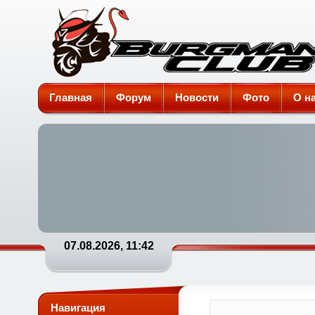
Burgman-Club
Главная
Форум
Новости
Фото
О н
07.08.2026, 11:42
Навигация