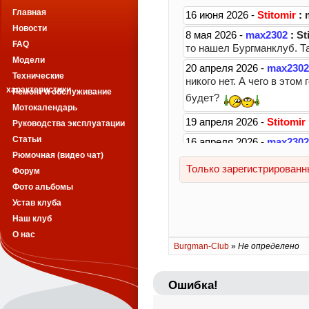
Главная
Новости
FAQ
Модели
Технические
характеристики
Ремонт и обслуживание
Мотокалендарь
Руководства эксплуатации
Статьи
Рюмочная (видео чат)
Форум
Фото альбомы
Устав клуба
Наш клуб
О нас
Burgman-Club
»
Не определено
Ошибка!