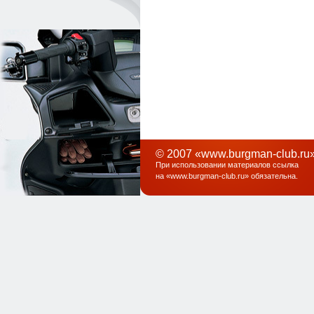
© 2007 «www.burgman-club.ru»
При использовании материалов ссылка
на «
www.burgman-club.ru
» обязательна
.