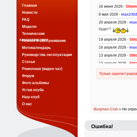
Главная
Новости
FAQ
Модели
Технические
характеристики
Ремонт и обслуживание
Мотокалендарь
Руководства эксплуатации
Статьи
Рюмочная (видео чат)
Форум
Фото альбомы
Устав клуба
Наш клуб
О нас
Burgman-Club
»
Не опре
Ошибка!