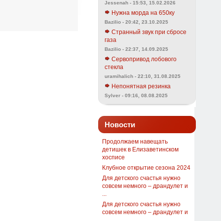
Jessenah - 15:53, 15.02.2026
Нужна морда на 650ку
Bazilio - 20:42, 23.10.2025
Странный звук при сбросе
газа
Bazilio - 22:37, 14.09.2025
Сервопривод лобового
стекла
uramihalich - 22:10, 31.08.2025
Непонятная резинка
Sylver - 09:16, 08.08.2025
Новости
Продолжаем навещать
детишек в Елизаветинском
хосписе
Клубное открытие сезона 2024
Для детского счастья нужно
совсем немного – драндулет и
...
Для детского счастья нужно
совсем немного – драндулет и
...