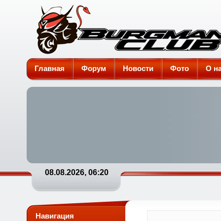
Burgman-Club
Главная
Форум
Новости
Фото
О н
08.08.2026, 06:20
Навигация