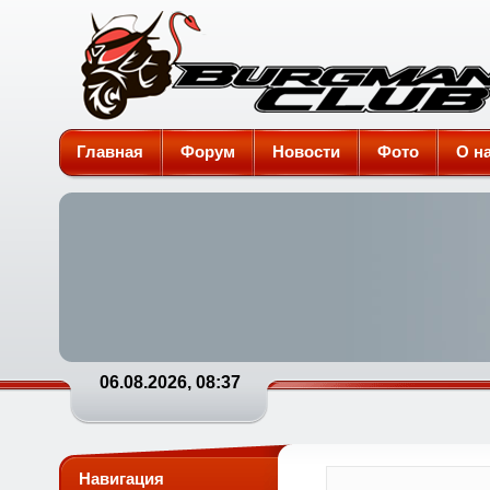
Burgman-Club
Главная
Форум
Новости
Фото
О н
06.08.2026, 08:37
Навигация