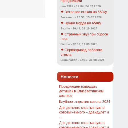
праздниками
max2302 - 12:04, 24.02.2026
Ветровое стекло на 650ку.
Jessenah - 15:53, 15.02.2026
Нужна морда на 650ку
Bazilio - 20:42, 23.10.2025
Странный звук при сбросе
газа
Bazilio - 22:37, 14.09.2025
Сервопривод лобового
стекла
uramihalich - 22:10, 31.08.2025
Новости
Продолжаем навещать
детишек в Елизаветинском
хосписе
Клубное открытие сезона 2024
Для детского счастья нужно
совсем немного – драндулет и
...
Для детского счастья нужно
совсем немного – драндулет и