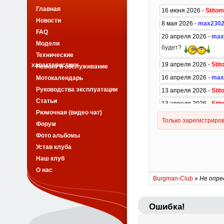
Главная
Новости
FAQ
Модели
Технические
характеристики
Ремонт и обслуживание
Мотокалендарь
Руководства эксплуатации
Статьи
Рюмочная (видео чат)
Форум
Фото альбомы
Устав клуба
Наш клуб
О нас
Burgman-Club
»
Не опре
Ошибка!