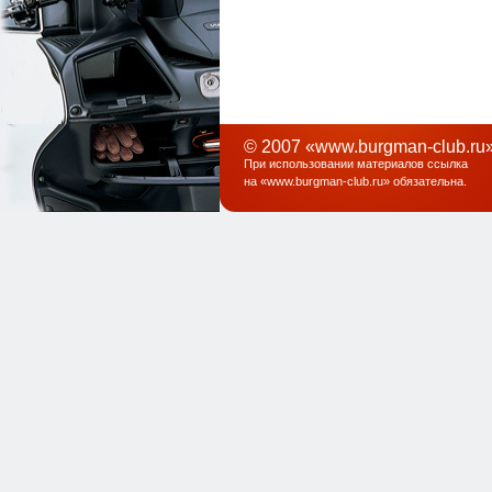
© 2007 «www.burgman-club.ru»
При использовании материалов ссылка
на «
www.burgman-club.ru
» обязательна
.