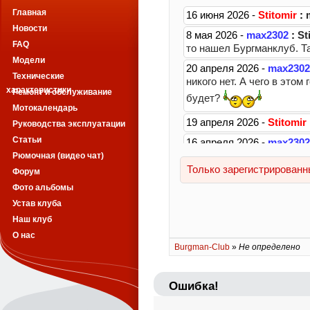
Главная
Новости
FAQ
Модели
Технические
характеристики
Ремонт и обслуживание
Мотокалендарь
Руководства эксплуатации
Статьи
Рюмочная (видео чат)
Форум
Фото альбомы
Устав клуба
Наш клуб
О нас
Burgman-Club
»
Не определено
Ошибка!