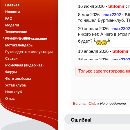
Главная
Новости
FAQ
Модели
Технические
характеристики
Ремонт и обслуживание
Мотокалендарь
Руководства эксплуатации
Статьи
Рюмочная (видео чат)
Форум
Фото альбомы
Устав клуба
Наш клуб
О нас
Burgman-Club
»
Не определено
Ошибка!