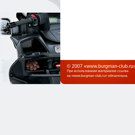
© 2007 «www.burgman-club.ru»
При использовании материалов ссылка
на «
www.burgman-club.ru
» обязательна
.