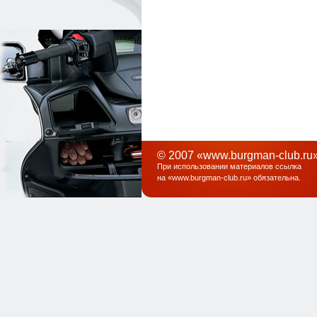
© 2007 «www.burgman-club.ru»
При использовании материалов ссылка
на «
www.burgman-club.ru
» обязательна
.