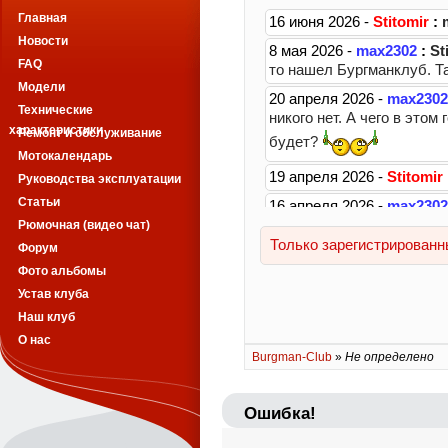
Главная
Новости
FAQ
Модели
Технические
характеристики
Ремонт и обслуживание
Мотокалендарь
Руководства эксплуатации
Статьи
Рюмочная (видео чат)
Форум
Фото альбомы
Устав клуба
Наш клуб
О нас
Burgman-Club
»
Не определено
Ошибка!