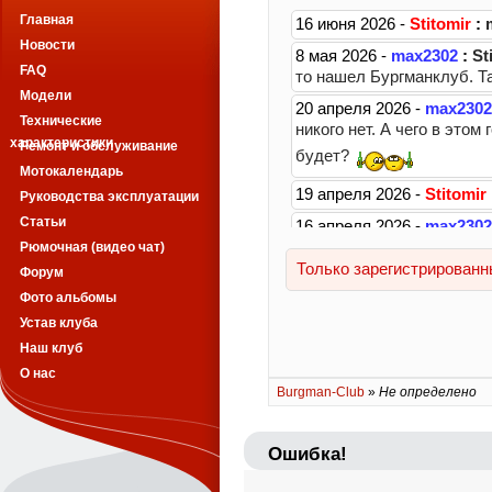
Главная
Новости
FAQ
Модели
Технические
характеристики
Ремонт и обслуживание
Мотокалендарь
Руководства эксплуатации
Статьи
Рюмочная (видео чат)
Форум
Фото альбомы
Устав клуба
Наш клуб
О нас
Burgman-Club
»
Не определено
Ошибка!