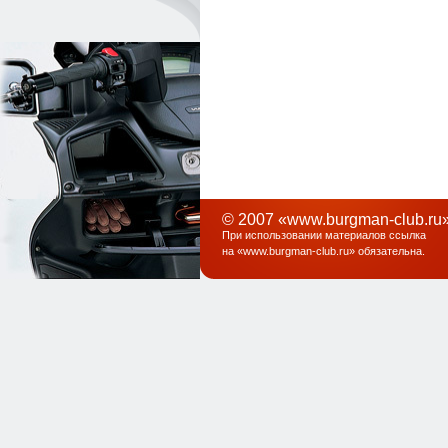
© 2007 «www.burgman-club.ru»
При использовании материалов ссылка
на «
www.burgman-club.ru
» обязательна
.