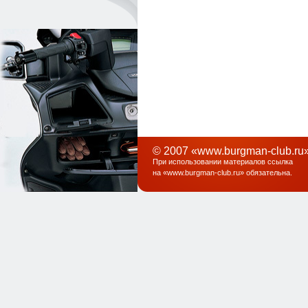
© 2007 «www.burgman-club.ru»
При использовании материалов ссылка
на «
www.burgman-club.ru
» обязательна
.