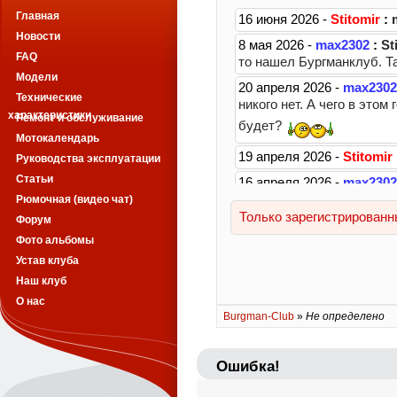
Главная
Новости
FAQ
Модели
Технические
характеристики
Ремонт и обслуживание
Мотокалендарь
Руководства эксплуатации
Статьи
Рюмочная (видео чат)
Форум
Фото альбомы
Устав клуба
Наш клуб
О нас
Burgman-Club
»
Не определено
Ошибка!