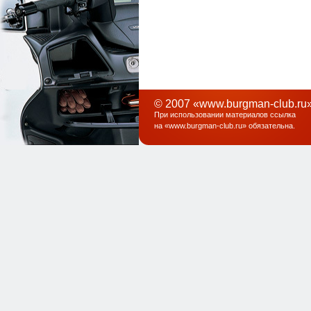
© 2007 «www.burgman-club.ru»
При использовании материалов ссылка
на «
www.burgman-club.ru
» обязательна
.