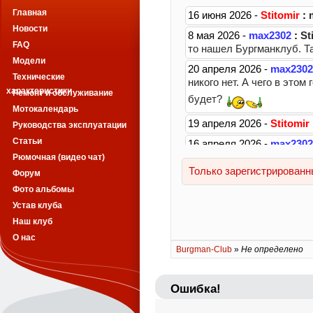
Главная
Новости
FAQ
Модели
Технические
характеристики
Ремонт и обслуживание
Мотокалендарь
Руководства эксплуатации
Статьи
Рюмочная (видео чат)
Форум
Фото альбомы
Устав клуба
Наш клуб
О нас
Burgman-Club
»
Не определено
Ошибка!