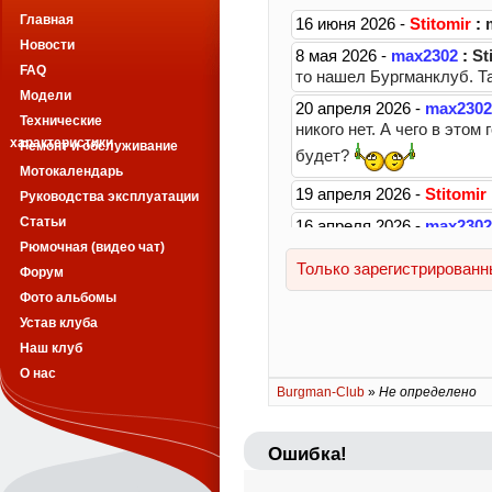
Главная
Новости
FAQ
Модели
Технические
характеристики
Ремонт и обслуживание
Мотокалендарь
Руководства эксплуатации
Статьи
Рюмочная (видео чат)
Форум
Фото альбомы
Устав клуба
Наш клуб
О нас
Burgman-Club
»
Не определено
Ошибка!