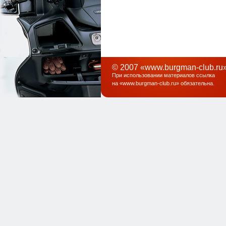
© 2007 «www.burgman-club.ru»
При использовании материалов ссылка
на «
www.burgman-club.ru
» обязательна
.