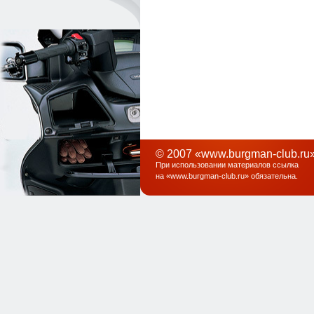
© 2007 «www.burgman-club.ru»
При использовании материалов ссылка
на «
www.burgman-club.ru
» обязательна
.