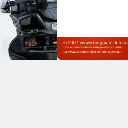
© 2007 «www.burgman-club.ru»
При использовании материалов ссылка
на «
www.burgman-club.ru
» обязательна
.