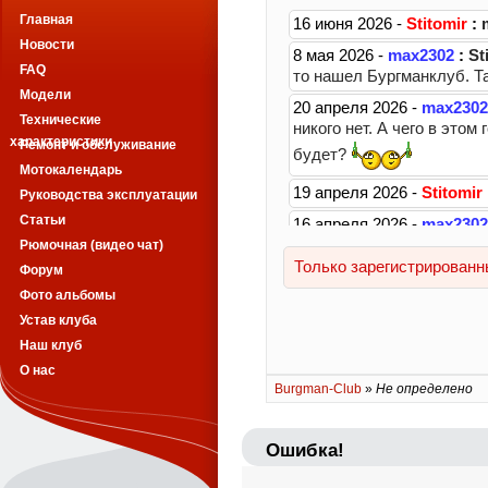
Главная
Новости
FAQ
Модели
Технические
характеристики
Ремонт и обслуживание
Мотокалендарь
Руководства эксплуатации
Статьи
Рюмочная (видео чат)
Форум
Фото альбомы
Устав клуба
Наш клуб
О нас
Burgman-Club
»
Не определено
Ошибка!