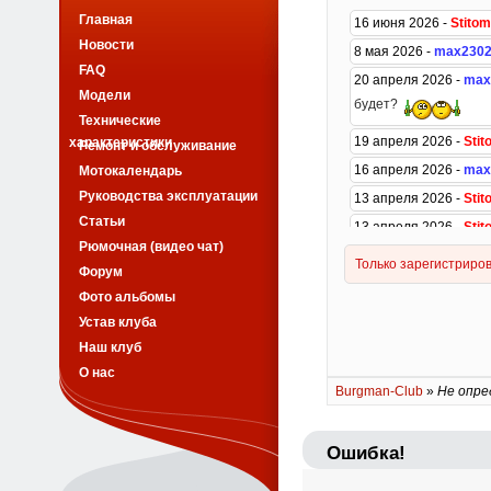
Главная
Новости
FAQ
Модели
Технические
характеристики
Ремонт и обслуживание
Мотокалендарь
Руководства эксплуатации
Статьи
Рюмочная (видео чат)
Форум
Фото альбомы
Устав клуба
Наш клуб
О нас
Burgman-Club
»
Не опре
Ошибка!