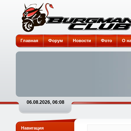
Burgman-Club
Главная
Форум
Новости
Фото
О н
06.08.2026, 06:08
Навигация