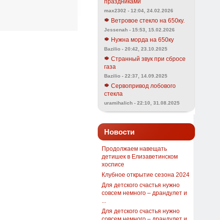
праздниками
max2302 - 12:04, 24.02.2026
Ветровое стекло на 650ку.
Jessenah - 15:53, 15.02.2026
Нужна морда на 650ку
Bazilio - 20:42, 23.10.2025
Странный звук при сбросе
газа
Bazilio - 22:37, 14.09.2025
Сервопривод лобового
стекла
uramihalich - 22:10, 31.08.2025
Новости
Продолжаем навещать
детишек в Елизаветинском
хосписе
Клубное открытие сезона 2024
Для детского счастья нужно
совсем немного – драндулет и
...
Для детского счастья нужно
совсем немного – драндулет и