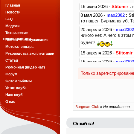
Главная
Новости
FAQ
Модели
Технические
характеристики
Ремонт и обслуживание
Мотокалендарь
Руководства эксплуатации
Статьи
Рюмочная (видео чат)
Форум
Фото альбомы
Устав клуба
Наш клуб
О нас
Burgman-Club
»
Не определено
Ошибка!