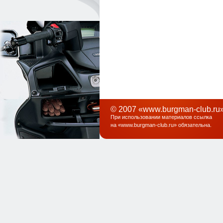
© 2007 «www.burgman-club.ru»
При использовании материалов ссылка
на «
www.burgman-club.ru
» обязательна
.