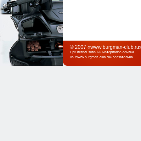
© 2007 «www.burgman-club.ru»
При использовании материалов ссылка
на «
www.burgman-club.ru
» обязательна
.