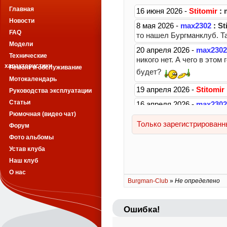
Главная
Новости
FAQ
Модели
Технические
характеристики
Ремонт и обслуживание
Мотокалендарь
Руководства эксплуатации
Статьи
Рюмочная (видео чат)
Форум
Фото альбомы
Устав клуба
Наш клуб
О нас
Burgman-Club
»
Не определено
Ошибка!