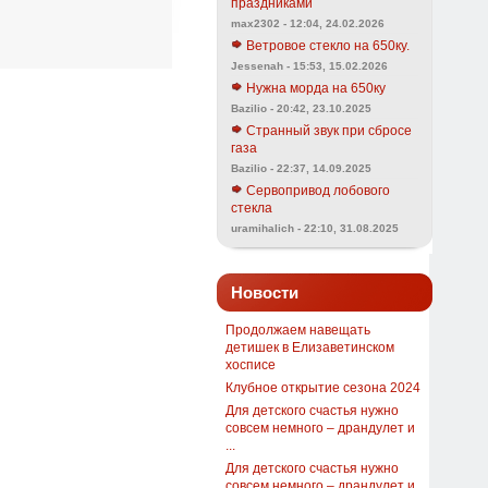
праздниками
max2302 - 12:04, 24.02.2026
Ветровое стекло на 650ку.
Jessenah - 15:53, 15.02.2026
Нужна морда на 650ку
Bazilio - 20:42, 23.10.2025
Странный звук при сбросе
газа
Bazilio - 22:37, 14.09.2025
Сервопривод лобового
стекла
uramihalich - 22:10, 31.08.2025
Новости
Продолжаем навещать
детишек в Елизаветинском
хосписе
Клубное открытие сезона 2024
Для детского счастья нужно
совсем немного – драндулет и
...
Для детского счастья нужно
совсем немного – драндулет и