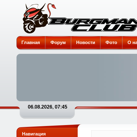
Burgman-Club
Главная
Форум
Новости
Фото
О н
06.08.2026, 07:45
Навигация