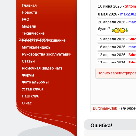
Главная
Новости
FAQ
Модели
Технические
характеристики
Ремонт и обслуживание
Мотокалендарь
Руководства эксплуатации
Статьи
Рюмочная (видео чат)
Форум
Фото альбомы
Устав клуба
Наш клуб
О нас
Burgman-Club
»
Не опре
Ошибка!