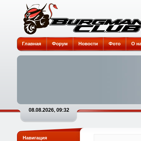
Burgman-Club
Главная
Форум
Новости
Фото
О н
08.08.2026, 09:32
Навигация