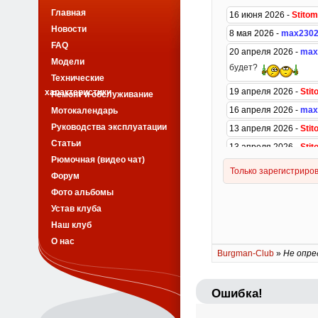
Главная
Новости
FAQ
Модели
Технические
характеристики
Ремонт и обслуживание
Мотокалендарь
Руководства эксплуатации
Статьи
Рюмочная (видео чат)
Форум
Фото альбомы
Устав клуба
Наш клуб
О нас
Burgman-Club
»
Не опре
Ошибка!