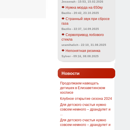
Jessenah - 15:53, 15.02.2026
Нужна морда на 650ку
Bazilio - 20:42, 23.10.2025
Странный звук при сбросе
газа
Bazilio - 22:37, 14.09.2025
Сервопривод лобового
стекла
uramihalich - 22:10, 31.08.2025
Непонятная резинка
Sylver - 09:16, 08.08.2025
Новости
Продолжаем навещать
детишек в Елизаветинском
хосписе
Клубное открытие сезона 2024
Для детского счастья нужно
совсем немного – драндулет и
...
Для детского счастья нужно
совсем немного – драндулет и
...